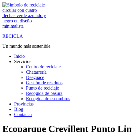
Saltar
al
contenido
RECICLA
Un mundo más sostenible
Inicio
Servicios
Centro de reciclaje
Chatarrería
Desguace
Gestión de residuos
Punto de reciclaje
Recogida de basura
Recogida de escombros
Provincias
Blog
Contactar
Ecoparque Crevillent Punto Li