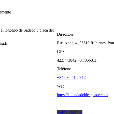
amente
Dirección
Rúa Ande, 4, 36619 Rubianes, Pon
trada.
GPS
42.5773842, -8.7356311
Teléfono
+34 986 51 20 12
Web
https://latiendadeldesguace.com
Como llegar
↗