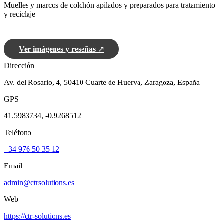
Muelles y marcos de colchón apilados y preparados para tratamiento
y reciclaje
Ver imágenes y reseñas
↗
Dirección
Av. del Rosario, 4, 50410 Cuarte de Huerva, Zaragoza, España
GPS
41.5983734, -0.9268512
Teléfono
+34 976 50 35 12
Email
admin@ctrsolutions.es
Web
https://ctr-solutions.es