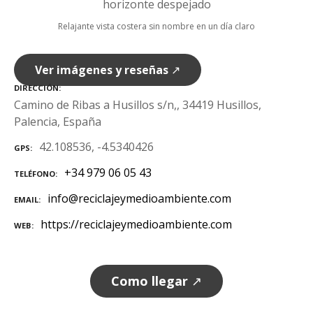
Relajante vista costera sin nombre en un día claro
Ver imágenes y reseñas
↗
DIRECCIÓN
Camino de Ribas a Husillos s/n,, 34419 Husillos,
Palencia, España
42.108536, -4.5340426
GPS
+34 979 06 05 43
TELÉFONO
info@reciclajeymedioambiente.com
EMAIL
https://reciclajeymedioambiente.com
WEB
Como llegar
↗