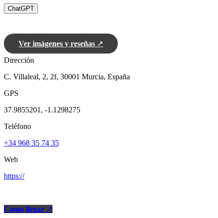
ChatGPT
Ver imágenes y reseñas
↗
Dirección
C. Villaleal, 2, 2f, 30001 Murcia, España
GPS
37.9855201, -1.1298275
Teléfono
+34 968 35 74 35
Web
https://
Como llegar
↗