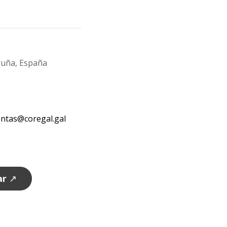
oruña, España
entas@coregal.gal
ar
↗