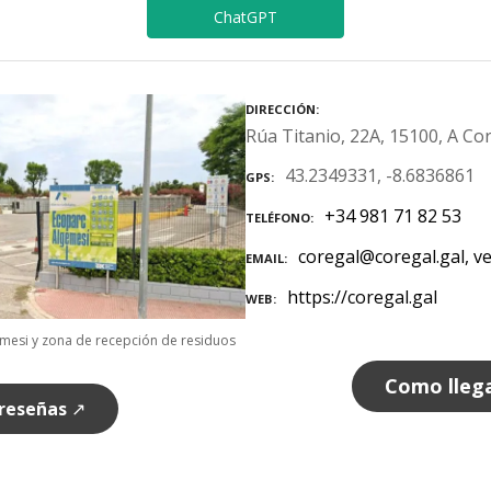
ChatGPT
DIRECCIÓN
Rúa Titanio, 22A, 15100, A C
43.2349331, -8.6836861
GPS
+34 981 71 82 53
TELÉFONO
coregal@coregal.gal, v
EMAIL
https://coregal.gal
WEB
mesi y zona de recepción de residuos
Como lleg
 reseñas
↗