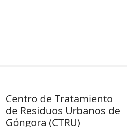
S
a
l
t
a
r
a
l
c
o
n
t
e
n
Centro de Tratamiento
i
d
de Residuos Urbanos de
o
Góngora (CTRU)