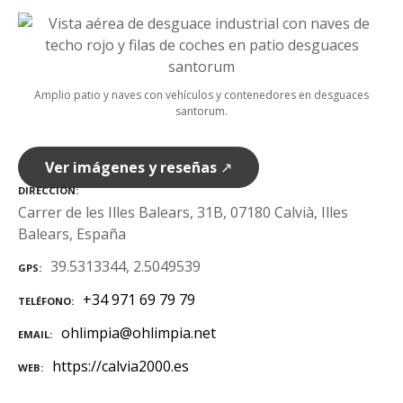
Amplio patio y naves con vehículos y contenedores en desguaces
santorum.
Ver imágenes y reseñas
↗
DIRECCIÓN
Carrer de les Illes Balears, 31B, 07180 Calvià, Illes
Balears, España
39.5313344, 2.5049539
GPS
+34 971 69 79 79
TELÉFONO
ohlimpia@ohlimpia.net
EMAIL
https://calvia2000.es
WEB