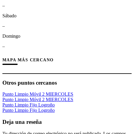
–
Sábado
–
Domingo
–
MAPA MÁS CERCANO
Otros puntos cercanos
Punto Limpio Móvil 2 MIERCOLES
Punto Limpio Móvil 2 MIERCOLES
Punto Limpio Fijo Logroño
Punto Limpio Fijo Logroño
Deja una reseña
Tu dirección de correo electrónico no será publicada.
Los campos