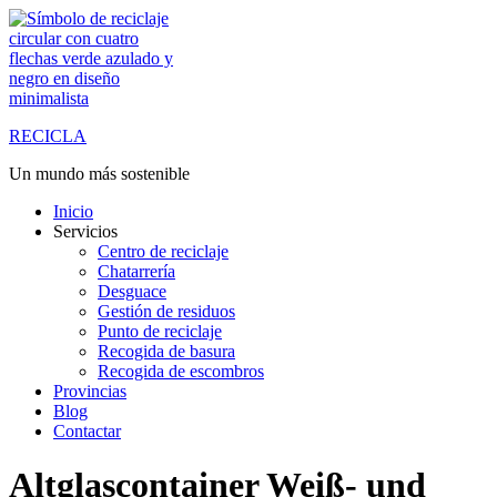
Saltar
al
contenido
RECICLA
Un mundo más sostenible
Inicio
Servicios
Centro de reciclaje
Chatarrería
Desguace
Gestión de residuos
Punto de reciclaje
Recogida de basura
Recogida de escombros
Provincias
Blog
Contactar
Altglascontainer Weiß- und