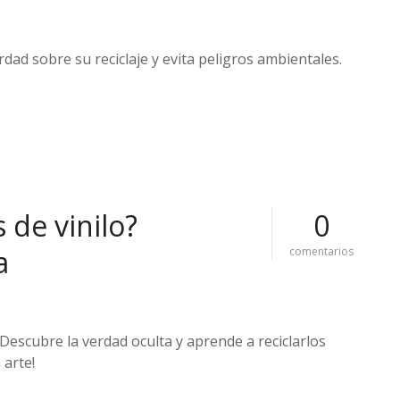
¿
d
ó
n
rdad sobre su reciclaje y evita peligros ambientales.
d
e
s
e
t
i
r
a
n
l
 de vinilo?
0
a
s
a
e
comentarios
l
n
a
¿
t
d
a
ó
s
n
d
 Descubre la verdad oculta y aprende a reciclarlos
d
e
 arte!
e
a
s
c
e