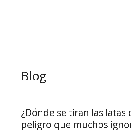
S
a
l
t
a
r
a
l
c
o
Blog
n
t
e
n
i
d
¿Dónde se tiran las latas 
o
peligro que muchos igno