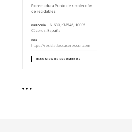
Extremadura Punto de recolección
de reciclables
N-630, KM546, 10005
DIRECCIÓN
Cáceres, España
WEB
https://recicladoscaceressur.com
RECOGIDA DE ESCOMBROS