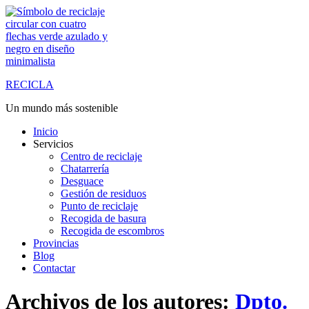
Saltar
al
contenido
RECICLA
Un mundo más sostenible
Inicio
Servicios
Centro de reciclaje
Chatarrería
Desguace
Gestión de residuos
Punto de reciclaje
Recogida de basura
Recogida de escombros
Provincias
Blog
Contactar
Archivos de los autores:
Dpto.