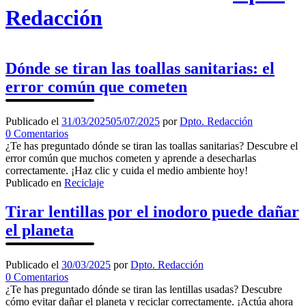
Redacción
Dónde se tiran las toallas sanitarias: el
error común que cometen
Publicado el
31/03/2025
05/07/2025
por
Dpto. Redacción
en
0
Comentarios
Dónde
¿Te has preguntado dónde se tiran las toallas sanitarias? Descubre el
se
error común que muchos cometen y aprende a desecharlas
tiran
correctamente. ¡Haz clic y cuida el medio ambiente hoy!
las
Publicado en
Reciclaje
toallas
sanitarias:
Tirar lentillas por el inodoro puede dañar
el
el planeta
error
común
que
Publicado el
30/03/2025
por
Dpto. Redacción
cometen
en
0
Comentarios
Tirar
¿Te has preguntado dónde se tiran las lentillas usadas? Descubre
lentillas
cómo evitar dañar el planeta y reciclar correctamente. ¡Actúa ahora